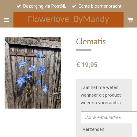
Bezorging via PostNL
Echte bloemenpracht
Ga
direct
Flowerlove_ByMandy
naar
de
hoofdinhoud
Clematis
€ 19,95
Laat het me weten
wanneer dit product
weer op voorraad is.
Verzenden