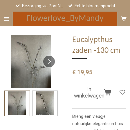
Bezorging via PostNL
Echte bloemenpracht
Ga
direct
Flowerlove_ByMandy
naar
de
hoofdinhoud
Eucalypthus
zaden -130 cm
€ 19,95
In
winkelwagen
Breng een vleugje
natuurlijke elegantie in huis