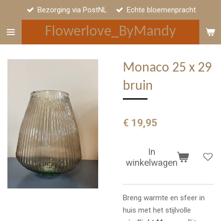
Bezorging via PostNL
Echte bloemenpracht
Ga
direct
Flowerlove_ByMandy
naar
de
hoofdinhoud
Monaco 25 x 29
bruin
€ 19,95
In
winkelwagen
Breng warmte en sfeer in
huis met het stijlvolle