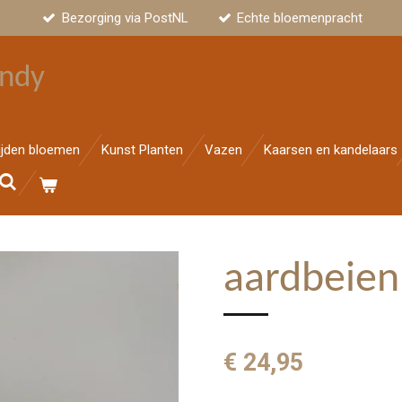
Bezorging via PostNL
Echte bloemenpracht
ndy
ijden bloemen
Kunst Planten
Vazen
Kaarsen en kandelaars
aardbeien
€ 24,95