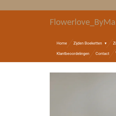
Ga
direct
naar
Flowerlove_ByMa
de
hoofdinhoud
Home
Zijden Boeketten
Z
Klantbeoordelingen
Contact