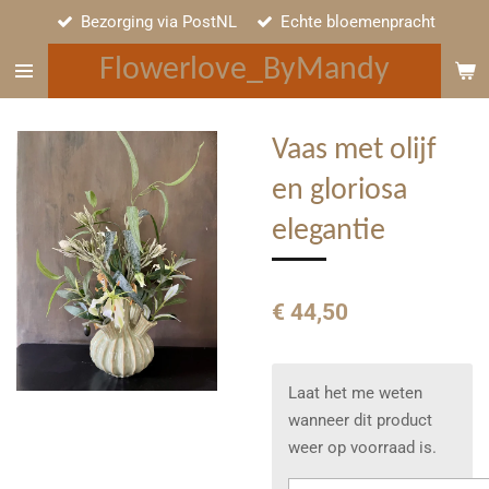
Bezorging via PostNL
Echte bloemenpracht
Ga
direct
Flowerlove_ByMandy
naar
de
hoofdinhoud
Vaas met olijf
en gloriosa
elegantie
€ 44,50
Laat het me weten
wanneer dit product
weer op voorraad is.