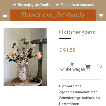
Bezorging via PostNL
Echte bloemenpracht
Ga
direct
Flowerlove_ByMandy
naar
de
hoofdinhoud
Oktoberglans
€ 91,50
In
winkelwagen
Oktoberglans –
Zijdebloemboeket met
Zalmkleurige Dahlia’s en
Herfsttinten