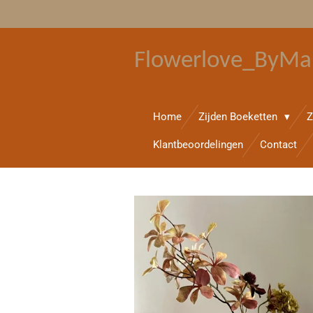
Ga
direct
naar
Flowerlove_ByMa
de
hoofdinhoud
Home
Zijden Boeketten
Z
Klantbeoordelingen
Contact