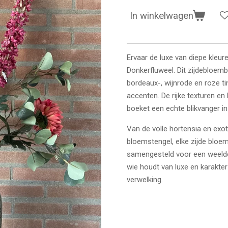
In winkelwagen
Ervaar de luxe van diepe kleur
Donkerfluweel. Dit zijdebloe
bordeaux-, wijnrode en roze 
accenten. De rijke texturen en
boeket een echte blikvanger in e
Van de volle hortensia en exo
bloemstengel, elke zijde bloe
samengesteld voor een weelderig
wie houdt van luxe en karakter
verwelking.