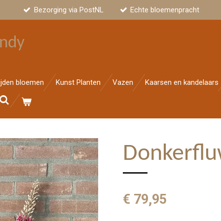
Bezorging via PostNL
Echte bloemenpracht
ndy
ijden bloemen
Kunst Planten
Vazen
Kaarsen en kandelaars
Donkerflu
€ 79,95