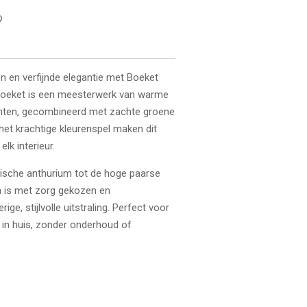
en en verfijnde elegantie met Boeket
mboeket is een meesterwerk van warme
tinten, gecombineerd met zachte groene
 het krachtige kleurenspel maken dit
lk interieur.
tische anthurium tot de hoge paarse
m is met zorg gekozen en
e, stijlvolle uitstraling. Perfect voor
 in huis, zonder onderhoud of