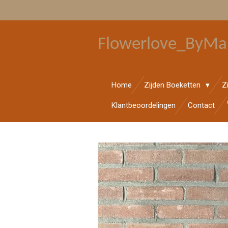
Ga
direct
naar
Flowerlove_ByMa
de
hoofdinhoud
Home
Zijden Boeketten
Z
Klantbeoordelingen
Contact