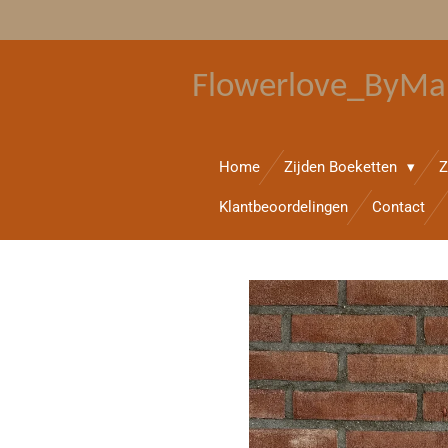
Ga
direct
naar
Flowerlove_ByMa
de
hoofdinhoud
Home
Zijden Boeketten
Z
Klantbeoordelingen
Contact