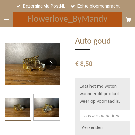
Bezorging via PostNL
Echte bloemenpracht
Ga
direct
Flowerlove_ByMandy
naar
de
hoofdinhoud
Auto goud
€ 8,50
Laat het me weten
wanneer dit product
weer op voorraad is.
Verzenden