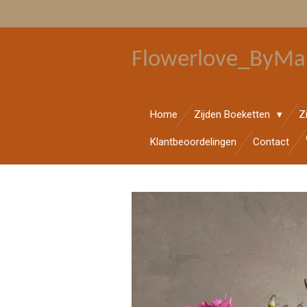
Ga
direct
naar
Flowerlove_ByMa
de
hoofdinhoud
Home
Zijden Boeketten
Z
Klantbeoordelingen
Contact