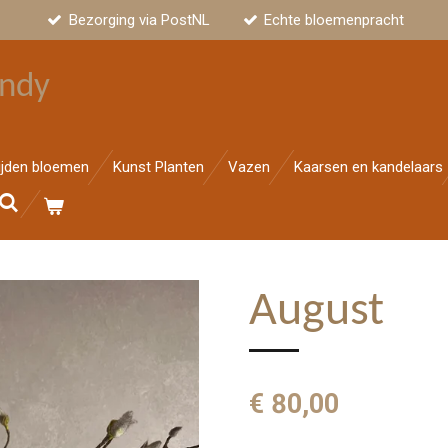
Bezorging via PostNL
Echte bloemenpracht
ndy
ijden bloemen
Kunst Planten
Vazen
Kaarsen en kandelaars
August
€ 80,00