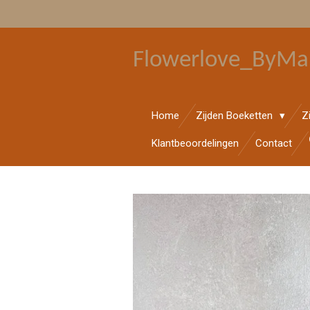
Ga
direct
naar
Flowerlove_ByMa
de
hoofdinhoud
Home
Zijden Boeketten
Z
Klantbeoordelingen
Contact