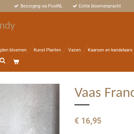
Bezorging via PostNL
Echte bloemenpracht
ndy
ijden bloemen
Kunst Planten
Vazen
Kaarsen en kandelaars
Vaas Fran
€ 16,95