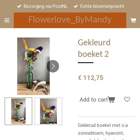
Bezorging via PostNL
Echte bloemenpracht
Ga
direct
Flowerlove_ByMandy
naar
de
hoofdinhoud
Gekleurd
boeket 2
€ 112,75
Add to cart
Geklerud boeket met o.a
zonnebloem, hyancint,