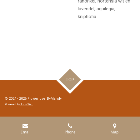
ranonkel, hortensia wit en
lavendel, aquilegia,
kniphofia
TOP
© 2024 - 2026 Flowerlove_ByMandy
Powered by
JouwWeb
Email
Phone
Map